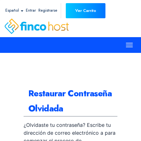
Español
Entrar
Registrarse
Ver Carrito
Togg
navi
Restaurar Contraseña
Olvidada
¿Olvidaste tu contraseña? Escribe tu
dirección de correo electrónico a para
comenzar el proceso de