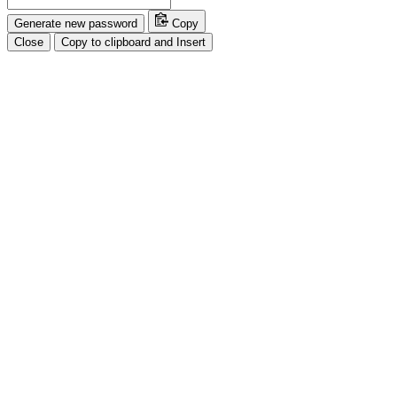
Generate new password
Copy
Close
Copy to clipboard and Insert