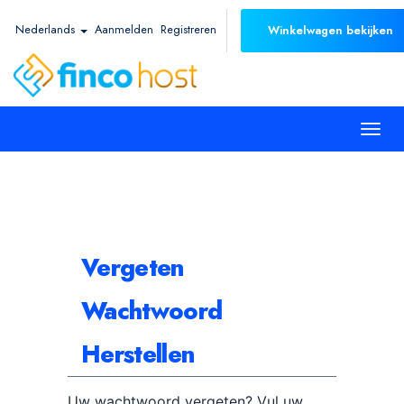
Nederlands
Aanmelden
Registreren
Winkelwagen bekijken
Togg
navi
Vergeten
Wachtwoord
Herstellen
Uw wachtwoord vergeten? Vul uw