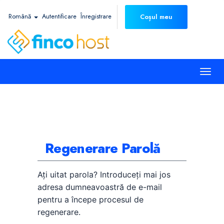
Română
Autentificare
Înregistrare
Coșul meu
Togg
navi
Regenerare Parolă
Ați uitat parola? Introduceți mai jos
adresa dumneavoastră de e-mail
pentru a începe procesul de
regenerare.